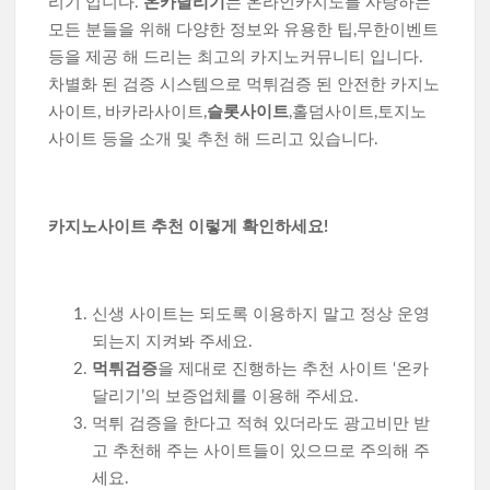
리기 입니다.
온카달리기
는 온라인카지노를 사랑하는
모든 분들을 위해 다양한 정보와 유용한 팁,무한이벤트
등을 제공 해 드리는 최고의 카지노커뮤니티 입니다.
차별화 된 검증 시스템으로 먹튀검증 된 안전한 카지노
사이트, 바카라사이트,
슬롯사이트
,홀덤사이트,토지노
사이트 등을 소개 및 추천 해 드리고 있습니다.
카지노사이트 추천 이렇게 확인하세요
!
신생 사이트는 되도록 이용하지 말고 정상 운영
되는지 지켜봐 주세요.
먹튀검증
을 제대로 진행하는 추천 사이트 ‘온카
달리기’의 보증업체를 이용해 주세요.
먹튀 검증을 한다고 적혀 있더라도 광고비만 받
고 추천해 주는 사이트들이 있으므로 주의해 주
세요.