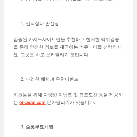
신뢰성과 안전성
검증된 카지노사이트만을 추천하고 철저한 먹튀검증
을 통해 안전한 정보를 제공하는 커뮤니티를 선택하세
요. 그곳은 바로 온카달리기 뿐입니다.
다양한 혜택과 무한이벤트
회원들을 위해 다양한 이벤트 및 프로모션 등을 제공하
는
oncadal.com
온카달리기가 있습니다.
슬롯무료체험